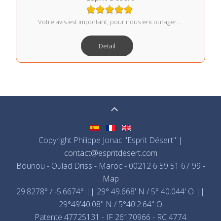
Votre avis est important, pour nous encourager...
Detail
Copyright Philippe Jonac "Esprit Désert" |
contact@espritdesert.com
Bounou - Oulad Driss - Maroc - 00212 6 59 51 67 99 -
Map
29.8278° / -5.6674° || 29° 49.668' N / 5° 40.044' O ||
29°49'40.08" N / 5°40'2.64" O
Patente 47725131 - IF 26170966 - RC 4774