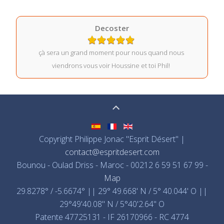
Decoster
çà sera un grand moment pour nous quand nous
viendrons vous voir Houssine et toi Phil!
Copyright Philippe Jonac "Esprit Désert" |
contact@espritdesert.com
Bounou - Oulad Driss - Maroc - 00212 6 59 51 67 99 -
Map
29.8278° / -5.6674° || 29° 49.668' N / 5° 40.044' O ||
29°49'40.08" N / 5°40'2.64" O
Patente 47725131 - IF 26170966 - RC 4774